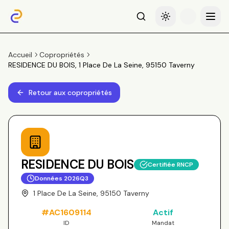
Recherche
Basculer le thème
Menu
Accueil
Copropriétés
RESIDENCE DU BOIS, 1 Place De La Seine, 95150 Taverny
Retour aux copropriétés
RESIDENCE DU BOIS
Certifiée RNCP
Données
2026Q3
1 Place De La Seine, 95150 Taverny
#
AC1609114
Actif
ID
Mandat