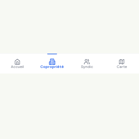
Accueil
Copropriété
Syndic
Carte
Copropriété 121 av de la
marechale 94420 LE PLESSIS
TREVISE - 94059 (2025)