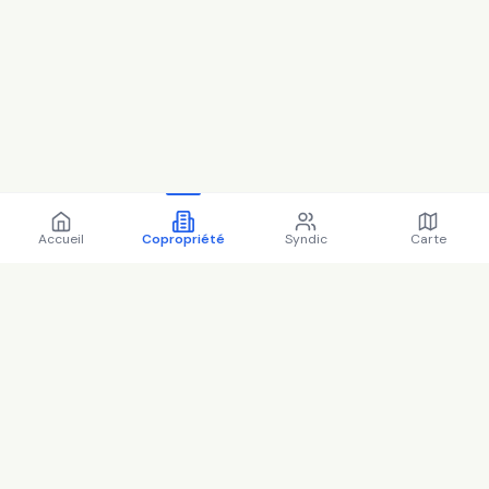
Accueil
Copropriété
Syndic
Carte
Copropriété 3 r saint-
jacques 77000 Melun -
77288 (2025)