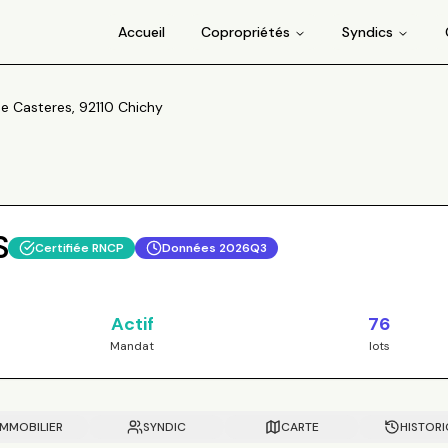
Accueil
Copropriétés
Syndics
e Casteres, 92110 Chichy
S
Certifiée RNCP
Données
2026Q3
Actif
76
Mandat
lots
IMMOBILIER
SYNDIC
CARTE
HISTOR