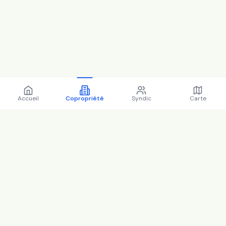
Accueil
Copropriété
Syndic
Carte
Copropriété 2 av desiree
92250 LA GARENNE
COLOMBES - 92035 (2025)