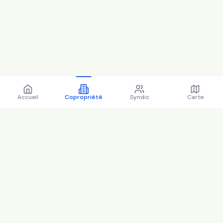
Accueil
Copropriété
Syndic
Carte
Copropriété 21 r georges
92250 LA GARENNE
COLOMBES - 92035 (2025)