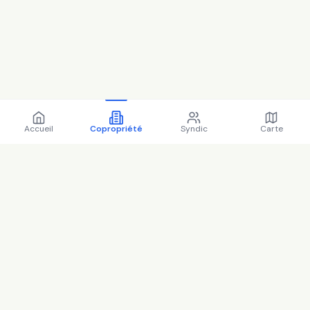
Accueil
Copropriété
Syndic
Carte
Copropriété 30 bd national
92250 LA GARENNE
COLOMBES - 92035 (2025)