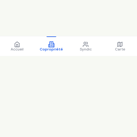
Accueil
Copropriété
Syndic
Carte
Copropriété 3B r carnot
92300 Levallois-Perret -
92044 (2025)