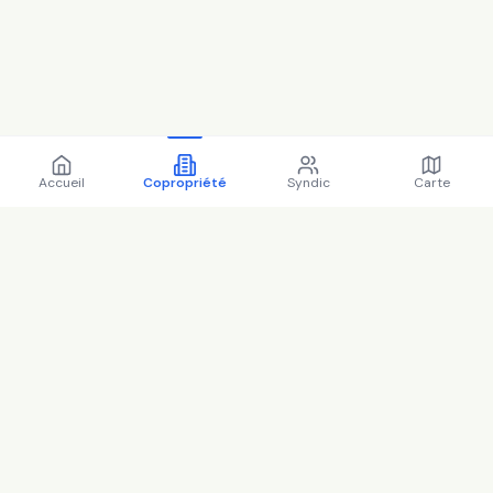
Accueil
Copropriété
Syndic
Carte
Copropriété 41 r claude
pernes 93110 Rosny-sous-
Bois - 93064 (2025)