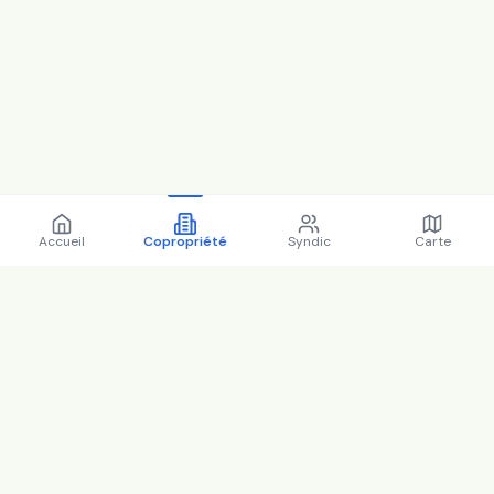
Accueil
Copropriété
Syndic
Carte
Copropriété 55 r de fontenay
94130 Nogent-sur-Marne -
94052 (2025)