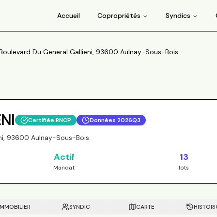
Accueil
Copropriétés
Syndics
 Boulevard Du General Gallieni, 93600 Aulnay-Sous-Bois
ENI
Certifiée RNCP
Données
2026Q3
eni, 93600 Aulnay-Sous-Bois
Actif
13
Mandat
lots
IMMOBILIER
SYNDIC
CARTE
HISTOR