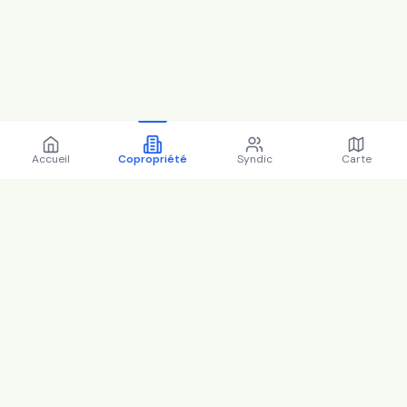
Accueil
Copropriété
Syndic
Carte
Copropriété 28 av chanzy
95130 Franconville - 95252
(2025)