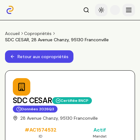
Recherche
Basculer le thème
Menu
Accueil
Copropriétés
SDC CESAR, 28 Avenue Chanzy, 95130 Franconville
Retour aux copropriétés
SDC CESAR
Certifiée RNCP
Données
2026Q3
28 Avenue Chanzy, 95130 Franconville
#
AC1574532
Actif
ID
Mandat