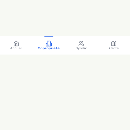
Accueil
Copropriété
Syndic
Carte
Copropriété 1 sq pierre et
marie curie 77100 MEAUX -
77284 (2025)