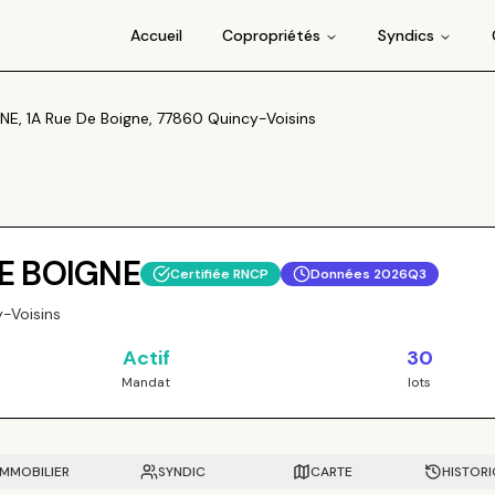
Accueil
Copropriétés
Syndics
E, 1A Rue De Boigne, 77860 Quincy-Voisins
DE BOIGNE
Certifiée RNCP
Données
2026Q3
-Voisins
Actif
30
Mandat
lots
IMMOBILIER
SYNDIC
CARTE
HISTOR