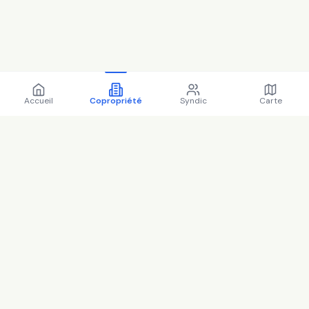
Accueil
Copropriété
Syndic
Carte
Copropriété 9 r des
charmilles 95150 Taverny -
95607 (2025)