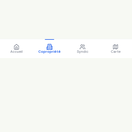
Accueil
Copropriété
Syndic
Carte
Copropriété 3 r de la mare
adam 92370 Chaville - 92022
(2025)