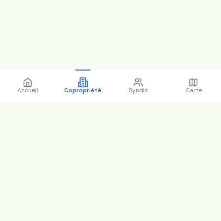
Accueil
Copropriété
Syndic
Carte
Copropriété 14 r du ponceau
95000 CERGY - 95127 (2025)