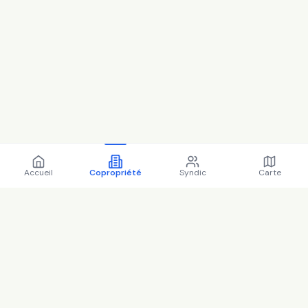
Accueil
Copropriété
Syndic
Carte
Copropriété 226 av du
general de gaulle 94500