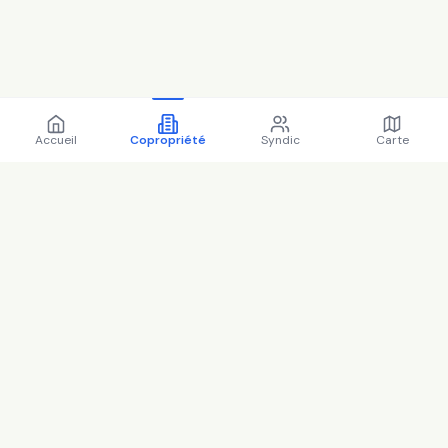
Accueil
Copropriété
Syndic
Carte
Copropriété 1 rue du
printemps-78230 Le Pecq -
78481 (2025)