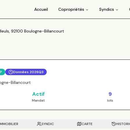
Accueil
Copropriétés
Syndics
lleuls, 92100 Boulogne-Billancourt
CP
Données
2026Q3
ogne-Billancourt
Actif
9
Mandat
lots
IMMOBILIER
SYNDIC
CARTE
HISTOR