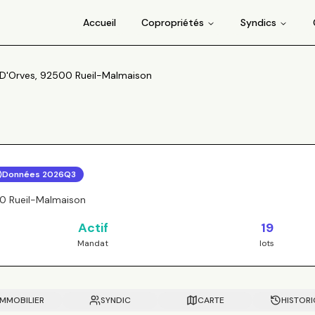
Accueil
Copropriétés
Syndics
e D'Orves, 92500 Rueil-Malmaison
Données
2026Q3
00 Rueil-Malmaison
Actif
19
Mandat
lots
IMMOBILIER
SYNDIC
CARTE
HISTOR