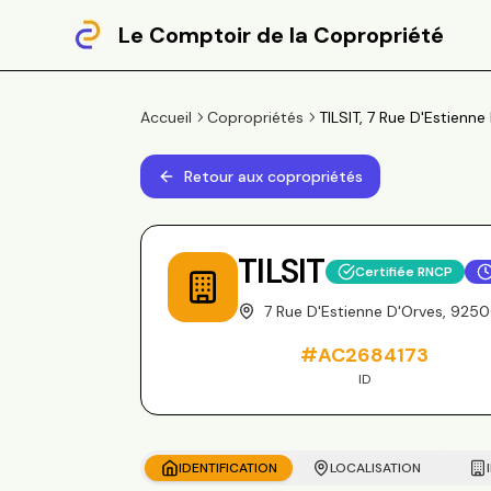
Le Comptoir de la Copropriété
Accueil
Copropriétés
TILSIT, 7 Rue D'Estienn
Retour aux copropriétés
TILSIT
Certifiée RNCP
7 Rue D'Estienne D'Orves, 925
#
AC2684173
ID
IDENTIFICATION
LOCALISATION