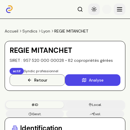
Recherche
Basculer le thème
Menu
Accueil
Syndics
Lyon
REGIE MITANCHET
REGIE MITANCHET
SIRET :
957 520 000 00028
•
82
copropriété
s
gérée
s
actif
Syndic professionnel
Retour
Analyse
ID
Local.
Gest.
Évol.
Copros
Identification