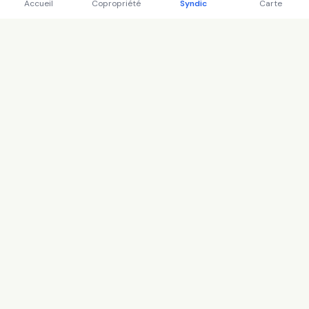
Accueil
Copropriété
Syndic
Carte
Régions
Île-de-France
Auvergne-Rhône-Alpes
Provence-Alpes-Côte d'Azur
Occitanie