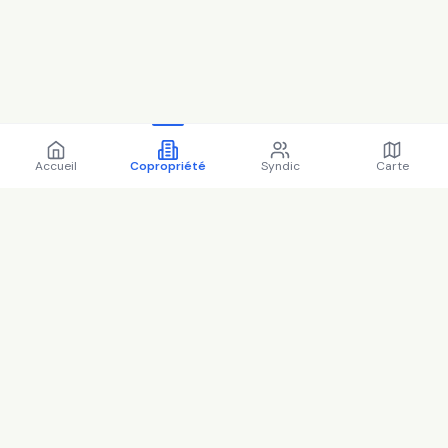
Accueil
Copropriété
Syndic
Carte
Copropriété 131 Rue de
Billancourt 92100 Boulogne-
Billancourt - 92012 (2025)