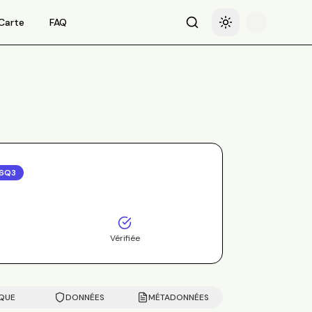
Carte
FAQ
Recherche
Basculer le thème
6Q3
Vérifiée
IQUE
DONNÉES
MÉTADONNÉES