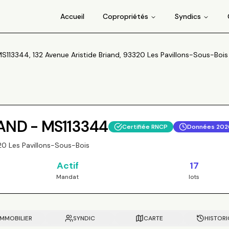
Accueil
Copropriétés
Syndics
S113344, 132 Avenue Aristide Briand, 93320 Les Pavillons-Sous-Bois
IAND - MS113344
Certifiée RNCP
Données
202
320 Les Pavillons-Sous-Bois
Actif
17
Mandat
lots
IMMOBILIER
SYNDIC
CARTE
HISTOR