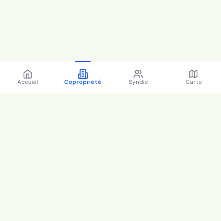
Accueil
Copropriété
Syndic
Carte
Copropriété 16 Rue Escudier
92100 BOULOGNE-
BILLANCOURT - 92012 (2025)