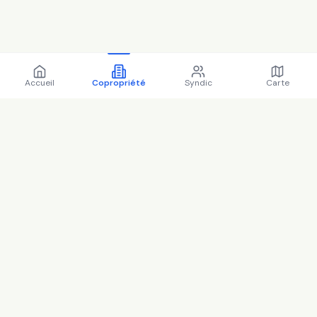
Accueil
Copropriété
Syndic
Carte
Copropriété 168 grande rue
93250 Villemomble - 93077
(2025)
Questions fréquentes
3
question
s