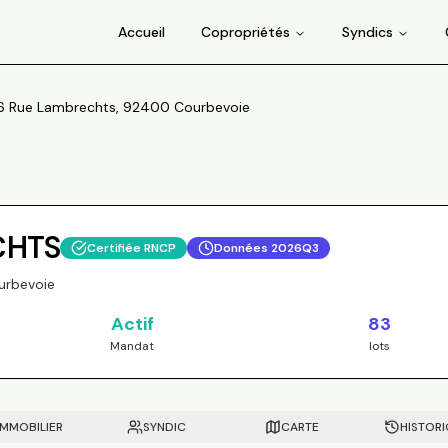
Accueil
Copropriétés
Syndics
6 Rue Lambrechts, 92400 Courbevoie
CHTS
Certifiée RNCP
Données
2026Q3
urbevoie
Actif
83
Mandat
lots
IMMOBILIER
SYNDIC
CARTE
HISTOR