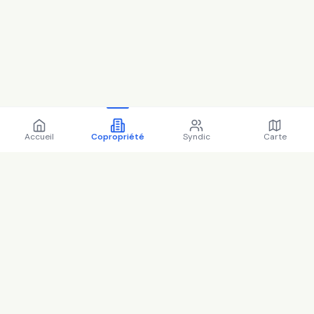
Accueil
Copropriété
Syndic
Carte
Copropriété 37 Avenue du
Roule 92200 Neuilly-sur-
Seine - 92051 (2025)