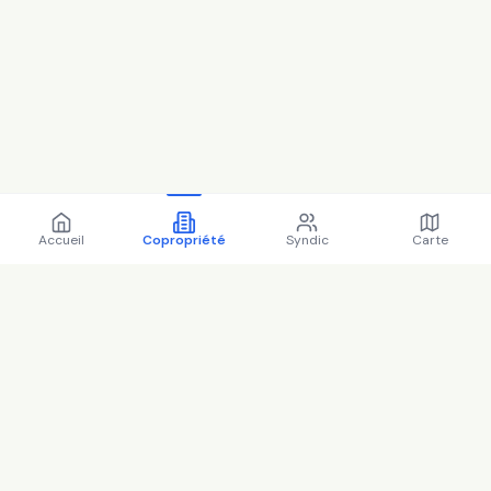
Accueil
Copropriété
Syndic
Carte
Copropriété 44 Rue Francois
Villon 93190 Livry-Gargan -
93046 (2025)