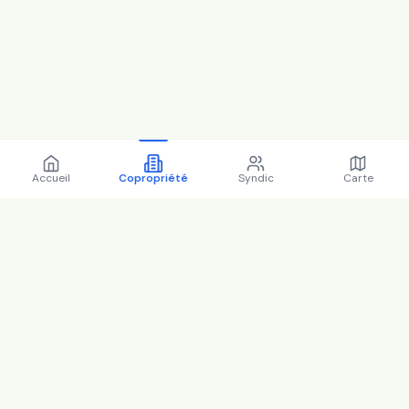
Accueil
Copropriété
Syndic
Carte
Copropriété 50 Boulevard
Gambetta 93130 Noisy-le-
Sec - 93053 (2025)