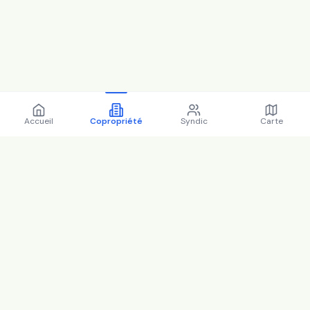
Accueil
Copropriété
Syndic
Carte
Copropriété 53 Rue du
Bournard 92700 Colombes -
92025 (2025)