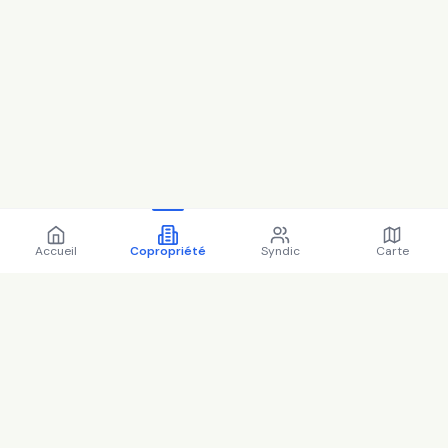
Accueil
Copropriété
Syndic
Carte
Copropriété 68 Rue Pierre
Brossolette 92700 Colombes