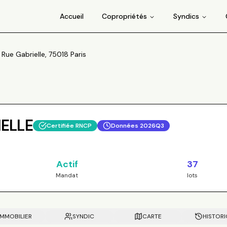
Accueil
Copropriétés
Syndics
Rue Gabrielle, 75018 Paris
IELLE
Certifiée RNCP
Données
2026Q3
Actif
37
Mandat
lots
IMMOBILIER
SYNDIC
CARTE
HISTOR