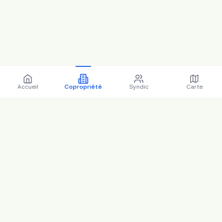
Accueil
Copropriété
Syndic
Carte
Copropriété 78 r des
pyrenees 75020 paris -
75056 (2025)