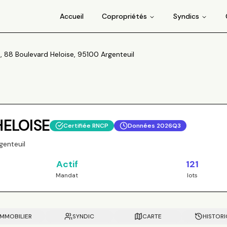
Accueil
Copropriétés
Syndics
88 Boulevard Heloise, 95100 Argenteuil
ELOISE
Certifiée RNCP
Données
2026Q3
genteuil
Actif
121
Mandat
lots
IMMOBILIER
SYNDIC
CARTE
HISTOR