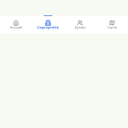
Accueil
Copropriété
Syndic
Carte
Copropriété 6 Rue Hippolyte
Taine 78280 GUYANCOURT -
78297 (2025)
Chiffres clés