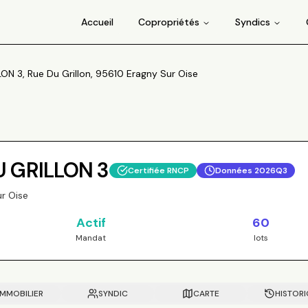
Accueil
Copropriétés
Syndics
ON 3, Rue Du Grillon, 95610 Eragny Sur Oise
U GRILLON 3
Certifiée RNCP
Données
2026Q3
ur Oise
Actif
60
Mandat
lots
IMMOBILIER
SYNDIC
CARTE
HISTOR