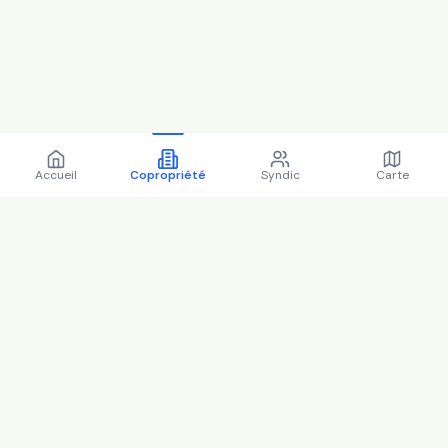
Accueil
Copropriété
Syndic
Carte
Copropriété 50 Rue de la
Fosse Ronde 91650 Breuillet -
91105 (2025)