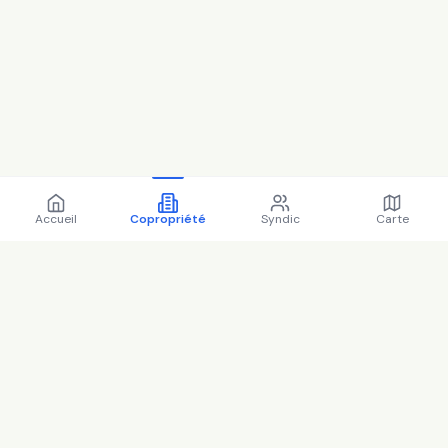
Accueil
Copropriété
Syndic
Carte
Copropriété 203 Rue de Paris
94220 Charenton-le-Pont -
94018 (2025)