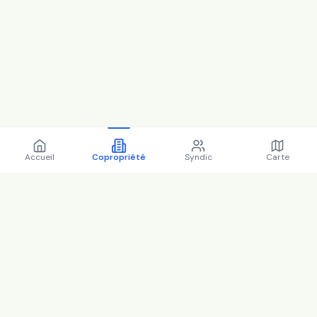
Accueil
Copropriété
Syndic
Carte
Copropriété ET 2 RUE
ARMAND SILVESTRE 92400
COURBEVOIE - 92026 (2025)