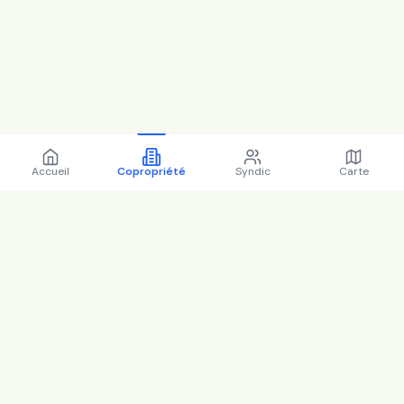
Accueil
Copropriété
Syndic
Carte
Copropriété 4 r martin
bernard 75013 Paris - 75056
(2025)