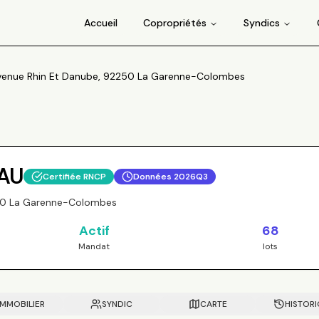
Accueil
Copropriétés
Syndics
venue Rhin Et Danube, 92250 La Garenne-Colombes
AU
Certifiée RNCP
Données
2026Q3
250 La Garenne-Colombes
Actif
68
Mandat
lots
IMMOBILIER
SYNDIC
CARTE
HISTOR