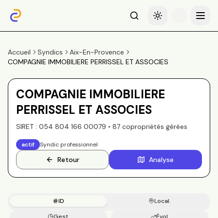
Recherche
Basculer le thème
Menu
Accueil
Syndics
Aix-En-Provence
COMPAGNIE IMMOBILIERE PERRISSEL ET ASSOCIES
COMPAGNIE IMMOBILIERE
PERRISSEL ET ASSOCIES
SIRET :
054 804 166 00079
•
87
copropriété
s
gérée
s
actif
Syndic professionnel
Retour
Analyse
ID
Local.
Gest.
Évol.