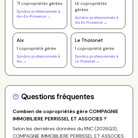
71
copropriété
s
gérée
s
14
copropriété
s
gérée
s
Syndics professionnels à
Aix-En-Provence
→
Syndics professionnels à
Aix En Provence
→
Aix
Le Tholonet
1
copropriété
gérée
1
copropriété
gérée
Syndics professionnels à
Syndics professionnels à
Aix
→
Le Tholonet
→
Questions fréquentes
Combien de copropriétés gère
COMPAGNIE
IMMOBILIERE PERRISSEL ET ASSOCIES
?
Selon les dernières données du RNC (
2026Q3
),
COMPAGNIE IMMOBILIERE PERRISSEL ET ASSOCIES