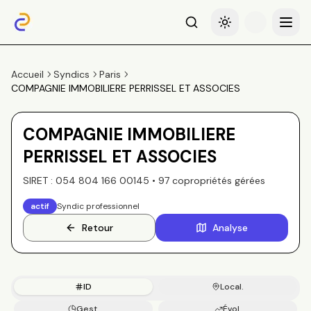
Recherche
Basculer le thème
Menu
Accueil
Syndics
Paris
COMPAGNIE IMMOBILIERE PERRISSEL ET ASSOCIES
COMPAGNIE IMMOBILIERE
PERRISSEL ET ASSOCIES
SIRET :
054 804 166 00145
•
97
copropriété
s
gérée
s
actif
Syndic professionnel
Retour
Analyse
ID
Local.
Gest.
Évol.