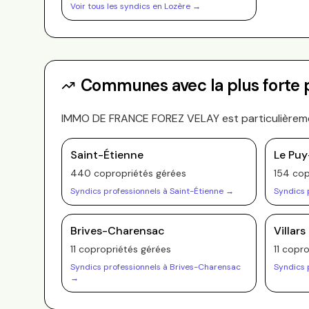
Voir tous les syndics en
Lozère
→
Communes avec la plus forte
IMMO DE FRANCE FOREZ VELAY
est particulièrem
Saint-Étienne
Le Puy
440
copropriété
s
gérée
s
154
cop
Syndics professionnels à
Saint-Étienne
→
Syndics 
Brives-Charensac
Villars
11
copropriété
s
gérée
s
11
copro
Syndics professionnels à
Brives-Charensac
Syndics 
→