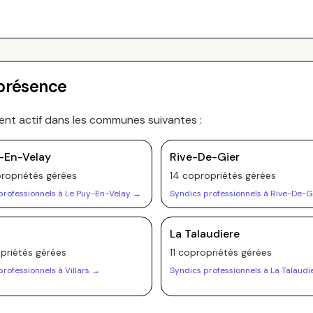
 présence
ent actif dans les communes suivantes :
-En-Velay
Rive-De-Gier
ropriété
s
gérée
s
14
copropriété
s
gérée
s
professionnels à
Le Puy-En-Velay
→
Syndics professionnels à
Rive-De-G
La Talaudiere
priété
s
gérée
s
11
copropriété
s
gérée
s
professionnels à
Villars
→
Syndics professionnels à
La Talaudi