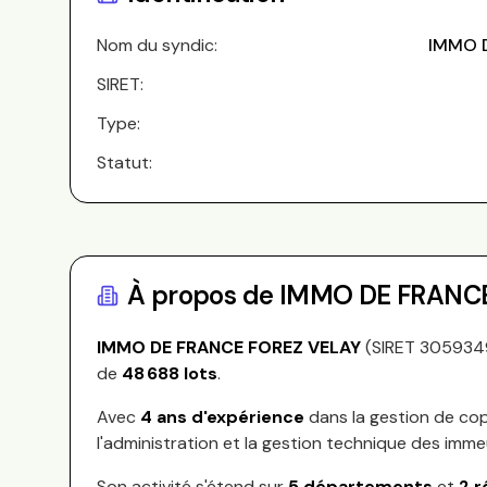
Nom du syndic:
IMMO 
SIRET:
Type:
Statut:
À propos de
IMMO DE FRANCE
IMMO DE FRANCE FOREZ VELAY
(SIRET
305934
de
48 688
lots
.
Avec
4
ans d'expérience
dans la gestion de cop
l'administration et la gestion technique des imme
Son activité s'étend sur
5
départements
et
2
r