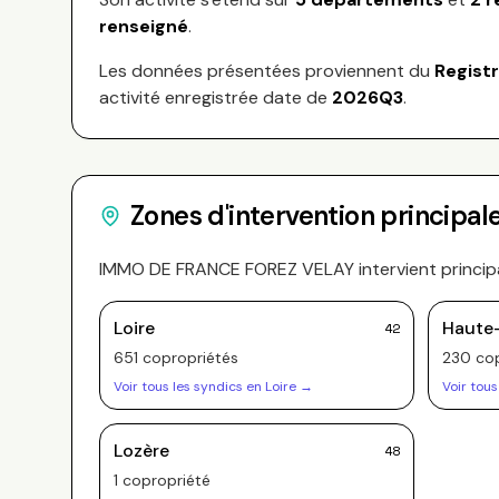
renseigné
.
Les données présentées proviennent du
Regist
activité enregistrée date de
2026Q3
.
Zones d'intervention principal
IMMO DE FRANCE FOREZ VELAY
intervient princi
Loire
Haute-
42
651
copropriété
s
230
cop
Voir tous les syndics en
Loire
→
Voir tous
Lozère
48
1
copropriété