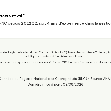
exerce-t-il ?
 RNC depuis
2022Q2
, soit
4
an
s
d'expérience
dans la gestio
t du Registre National des Copropriétés (RNC), base de données officielle gér
publiques et mises à jour trimestriellement.
tuées par les syndics et les copropriétés au RNC. En cas d'erreur ou de donnée
Données du Registre National des Copropriétés (RNC) • Source ANA
Dernière mise à jour :
09/08/2026