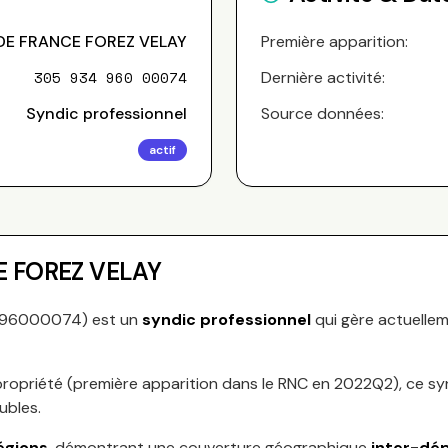
DE FRANCE FOREZ VELAY
Première apparition:
305 934 960 00074
Dernière activité:
Syndic professionnel
Source données:
actif
 FOREZ VELAY
96000074
) est un
syndic professionnel
qui gère actuelle
ropriété (première apparition dans le RNC en
2022Q2
), ce s
ubles.
égions
, démontrant une couverture géographique
inter-dé