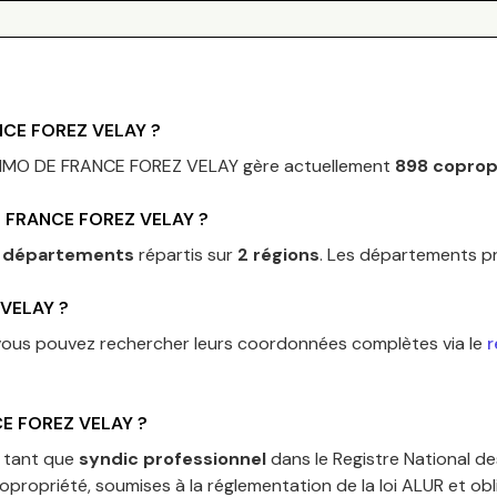
NCE FOREZ VELAY
?
MMO DE FRANCE FOREZ VELAY
gère actuellement
898
coprop
 FRANCE FOREZ VELAY
?
 départements
répartis sur
2
régions
.
Les départements pr
 VELAY
?
 vous pouvez rechercher leurs coordonnées complètes via le
r
E FOREZ VELAY
?
n tant que
syndic professionnel
dans le Registre National d
copropriété, soumises à la réglementation de la loi ALUR et o