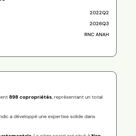
2022Q2
2026Q3
RNC ANAH
ment
898
copropriétés
, représentant
un total
yndic a développé une expertise solide dans
partementale
.
Le siège social est situé à
Non