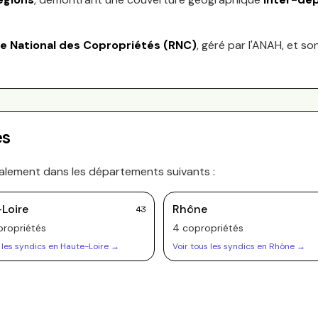
re National des Copropriétés (RNC)
, géré par l'ANAH, et so
es
palement dans les départements suivants :
Loire
Rhône
43
ropriété
s
4
copropriété
s
 les syndics en
Haute-Loire
→
Voir tous les syndics en
Rhône
→