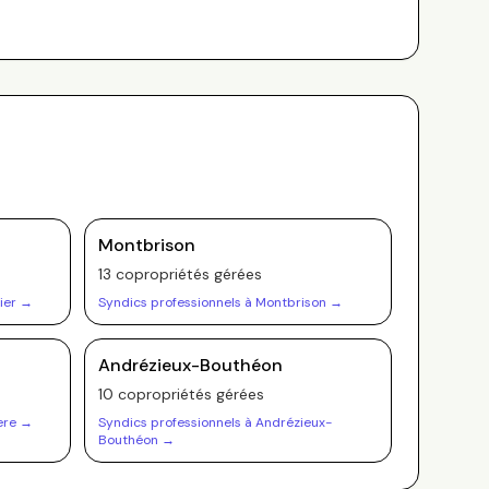
Montbrison
13
copropriété
s
gérée
s
ier
→
Syndics professionnels à
Montbrison
→
Andrézieux-Bouthéon
10
copropriété
s
gérée
s
ere
→
Syndics professionnels à
Andrézieux-
Bouthéon
→