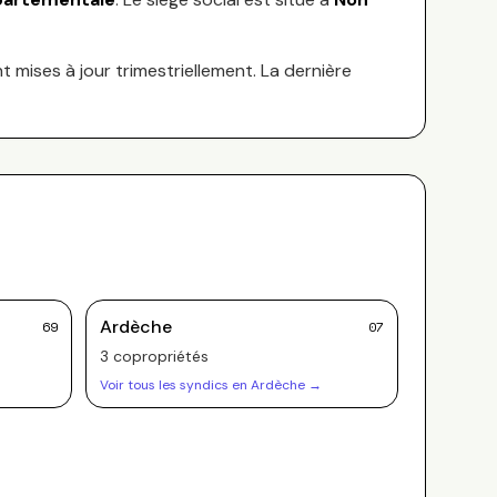
nt mises à jour trimestriellement. La dernière
Ardèche
69
07
3
copropriété
s
Voir tous les syndics en
Ardèche
→