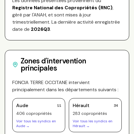
Les données présentées proviennent du
Registre National des Copropriétés (RNC)
,
géré par l'ANAH, et sont mises à jour
trimestriellement. La dernière activité enregistrée
date de
2026Q3
.
Zones d'intervention
principales
FONCIA TERRE OCCITANE
intervient
principalement dans les départements suivants :
Aude
Hérault
11
34
406
copropriété
s
283
copropriété
s
Voir tous les syndics en
Voir tous les syndics en
Aude
→
Hérault
→