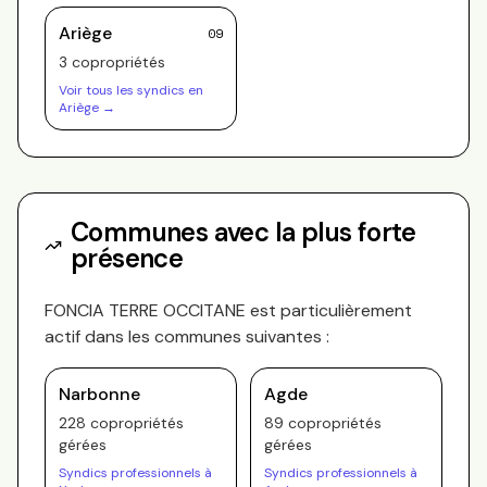
Ariège
09
3
copropriété
s
Voir tous les syndics en
Ariège
→
Communes avec la plus forte
présence
FONCIA TERRE OCCITANE
est particulièrement
actif dans les communes suivantes :
Narbonne
Agde
228
copropriété
s
89
copropriété
s
gérée
s
gérée
s
Syndics professionnels à
Syndics professionnels à