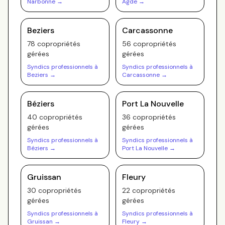
Narbonne
→
Agde
→
Beziers
Carcassonne
78
copropriété
s
56
copropriété
s
gérée
s
gérée
s
Syndics professionnels à
Syndics professionnels à
Beziers
→
Carcassonne
→
Béziers
Port La Nouvelle
40
copropriété
s
36
copropriété
s
gérée
s
gérée
s
Syndics professionnels à
Syndics professionnels à
Béziers
→
Port La Nouvelle
→
Gruissan
Fleury
30
copropriété
s
22
copropriété
s
gérée
s
gérée
s
Syndics professionnels à
Syndics professionnels à
Gruissan
→
Fleury
→