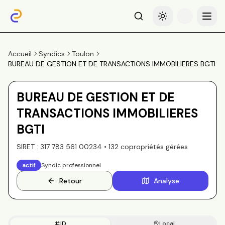
Recherche
Basculer le thème
Menu
Accueil
Syndics
Toulon
BUREAU DE GESTION ET DE TRANSACTIONS IMMOBILIERES BGTI
BUREAU DE GESTION ET DE
TRANSACTIONS IMMOBILIERES
BGTI
SIRET :
317 783 561 00234
•
132
copropriété
s
gérée
s
actif
Syndic professionnel
Retour
Analyse
ID
Local.