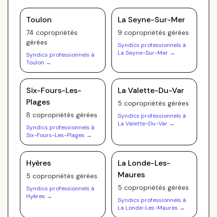
Toulon
La Seyne-Sur-Mer
74
copropriété
s
9
copropriété
s
gérée
s
gérée
s
Syndics professionnels à
La Seyne-Sur-Mer
→
Syndics professionnels à
Toulon
→
Six-Fours-Les-
La Valette-Du-Var
Plages
5
copropriété
s
gérée
s
8
copropriété
s
gérée
s
Syndics professionnels à
La Valette-Du-Var
→
Syndics professionnels à
Six-Fours-Les-Plages
→
Hyères
La Londe-Les-
Maures
5
copropriété
s
gérée
s
5
copropriété
s
gérée
s
Syndics professionnels à
Hyères
→
Syndics professionnels à
La Londe-Les-Maures
→