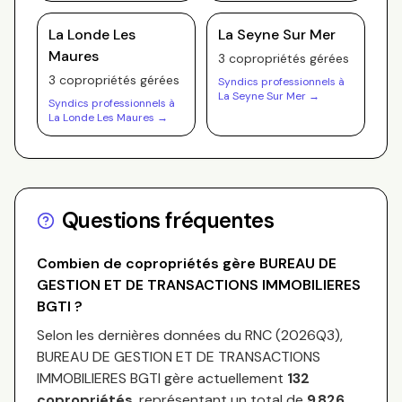
La Londe Les
La Seyne Sur Mer
Maures
3
copropriété
s
gérée
s
3
copropriété
s
gérée
s
Syndics professionnels à
La Seyne Sur Mer
→
Syndics professionnels à
La Londe Les Maures
→
Questions fréquentes
Combien de copropriétés gère
BUREAU DE
GESTION ET DE TRANSACTIONS IMMOBILIERES
BGTI
?
Selon les dernières données du RNC (
2026Q3
),
BUREAU DE GESTION ET DE TRANSACTIONS
IMMOBILIERES BGTI
gère actuellement
132
copropriétés
, représentant un total de
9 826