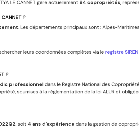
ITYA LE CANNET
gère actuellement
84
copropriétés
, représ
E CANNET
?
rtement
.
Les départements principaux sont :
Alpes-Maritime
rechercher leurs coordonnées complètes via le
registre SIREN
ET
?
dic professionnel
dans le Registre National des Copropriété
priété, soumises à la réglementation de la loi ALUR et obligé
022Q2
, soit
4
an
s
d'expérience
dans la gestion de coproprié