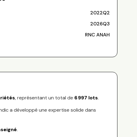
2022Q2
2026Q3
RNC ANAH
riétés
, représentant
un total de
6 997
lots
.
yndic a développé une expertise solide dans
nseigné
.