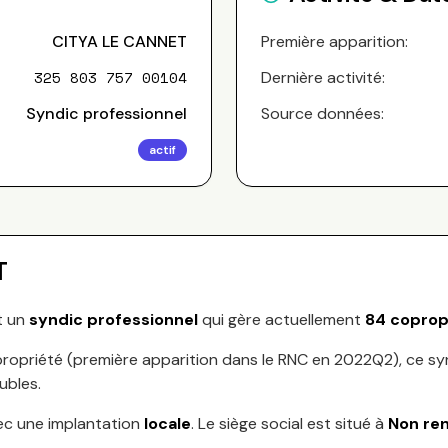
CITYA LE CANNET
Première apparition:
325 803 757 00104
Dernière activité:
Syndic professionnel
Source données:
actif
T
t un
syndic professionnel
qui gère actuellement
84
coprop
ropriété (première apparition dans le RNC en
2022Q2
), ce s
ubles.
ec une implantation
locale
.
Le siège social est situé à
Non re