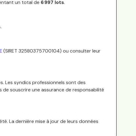
entant un total de
6 997
lots
.
s
.
E
(SIRET
32580375700104
) ou consulter leur
s.
Les syndics professionnels sont des
es de souscrire une assurance de responsabilité
té. La dernière mise à jour de leurs données