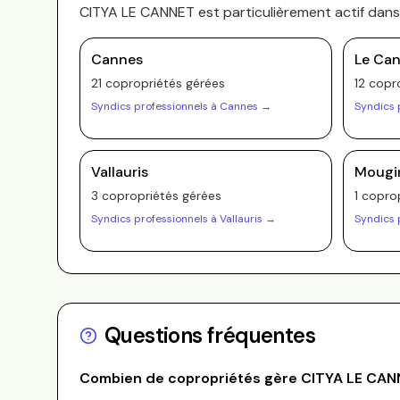
CITYA LE CANNET
est particulièrement actif dan
Cannes
Le Ca
21
copropriété
s
gérée
s
12
copro
Syndics professionnels à
Cannes
→
Syndics 
Vallauris
Mougi
3
copropriété
s
gérée
s
1
coprop
Syndics professionnels à
Vallauris
→
Syndics 
Questions fréquentes
Combien de copropriétés gère
CITYA LE CAN