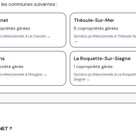
s les communes suivantes :
nnet
Théoule-Sur-Mer
priété
s
gérée
s
8
copropriété
s
gérée
s
professionnels à
Le Cannet
→
Syndics professionnels à
Théoule-S
→
ns
La Roquette-Sur-Siagne
riété
gérée
1
copropriété
gérée
professionnels à
Mougins
→
Syndics professionnels à
La Roquet
Siagne
→
NET
?