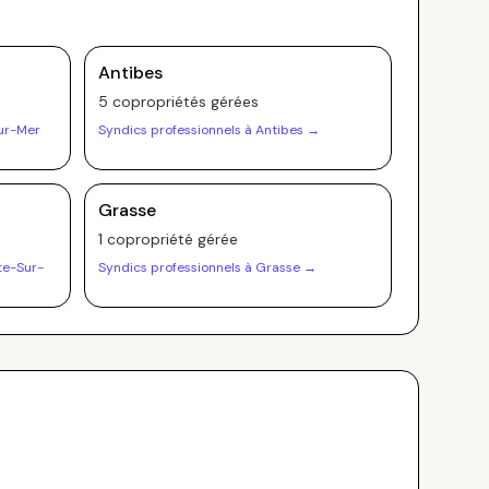
Antibes
5
copropriété
s
gérée
s
ur-Mer
Syndics professionnels à
Antibes
→
Grasse
1
copropriété
gérée
te-Sur-
Syndics professionnels à
Grasse
→