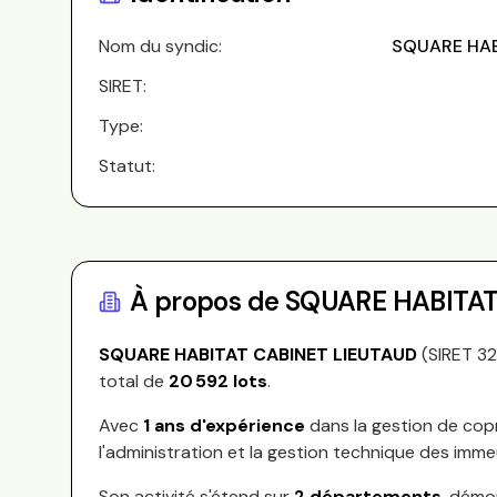
Nom du syndic:
SQUARE HAB
SIRET:
Type:
Statut:
À propos de
SQUARE HABITAT
SQUARE HABITAT CABINET LIEUTAUD
(SIRET
3
total de
20 592
lots
.
Avec
1
ans d'expérience
dans la gestion de cop
l'administration et la gestion technique des imme
Son activité s'étend sur
2
départements
, démo