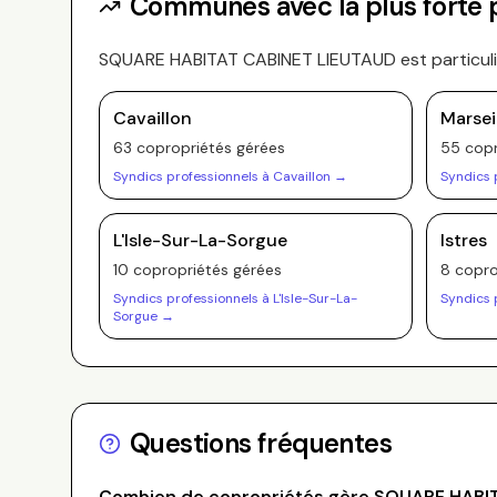
Communes avec la plus forte
SQUARE HABITAT CABINET LIEUTAUD
est particul
Cavaillon
Marsei
63
copropriété
s
gérée
s
55
copr
Syndics professionnels à
Cavaillon
→
Syndics 
L'Isle-Sur-La-Sorgue
Istres
10
copropriété
s
gérée
s
8
copro
Syndics professionnels à
L'Isle-Sur-La-
Syndics 
Sorgue
→
Questions fréquentes
Combien de copropriétés gère
SQUARE HABI