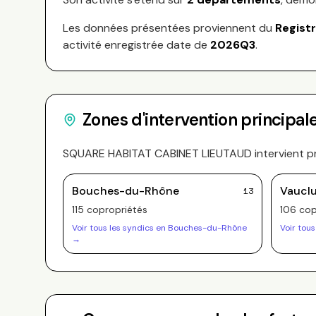
Les données présentées proviennent du
Regist
activité enregistrée date de
2026Q3
.
Zones d'intervention principal
SQUARE HABITAT CABINET LIEUTAUD
intervient p
Bouches-du-Rhône
Vaucl
13
115
copropriété
s
106
cop
Voir tous les syndics en
Bouches-du-Rhône
Voir tous
→