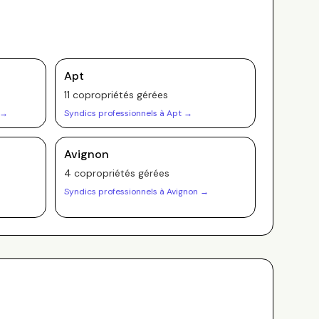
Apt
11
copropriété
s
gérée
s
→
Syndics professionnels à
Apt
→
Avignon
4
copropriété
s
gérée
s
Syndics professionnels à
Avignon
→