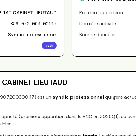
ITAT CABINET LIEUTAUD
Première apparition:
329 072 003 00117
Dernière activité:
Syndic professionnel
Source données:
actif
 CABINET LIEUTAUD
2907200300117
) est un
syndic professionnel
qui gère actu
ropriété (première apparition dans le RNC en
2025Q1
), ce sy
ubles.
ntrant une couverture géographique
locale
.
Le siège social e