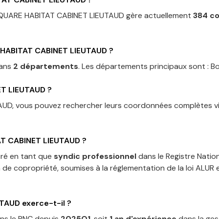
QUARE HABITAT CABINET LIEUTAUD
gère actuellement
384
co
HABITAT CABINET LIEUTAUD
?
dans
2 départements
.
Les départements principaux sont :
Bo
ET LIEUTAUD
?
AUD
, vous pouvez rechercher leurs coordonnées complètes vi
T CABINET LIEUTAUD
?
tré en tant que
syndic professionnel
dans le Registre Natio
n de copropriété, soumises à la réglementation de la loi ALUR
UTAUD
exerce-t-il ?
ns le RNC depuis
2025Q1
, soit
1
an
d'expérience
dans la ges