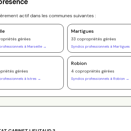
 présence
ièrement actif dans les communes suivantes :
lle
Martigues
opriété
s
gérée
s
33
copropriété
s
gérée
s
professionnels à
Marseille
→
Syndics professionnels à
Martigues
Robion
priété
s
gérée
s
4
copropriété
s
gérée
s
professionnels à
Istres
→
Syndics professionnels à
Robion
→
TAT CABINET LIEUTAUD
?