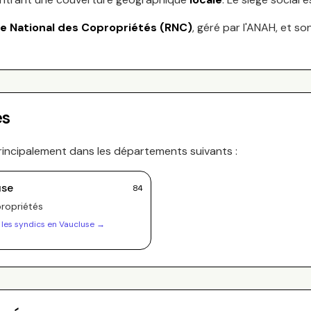
re National des Copropriétés (RNC)
, géré par l'ANAH, et so
es
rincipalement dans les départements suivants :
use
84
ropriété
s
 les syndics en
Vaucluse
→