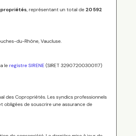
propriétés
, représentant un total de
20 592
uches-du-Rhône, Vaucluse
.
a le
registre SIRENE
(SIRET
32907200300117
)
nal des Copropriétés.
Les syndics professionnels
 et obligées de souscrire une assurance de
tion de copropriété. La dernière mise à jour de