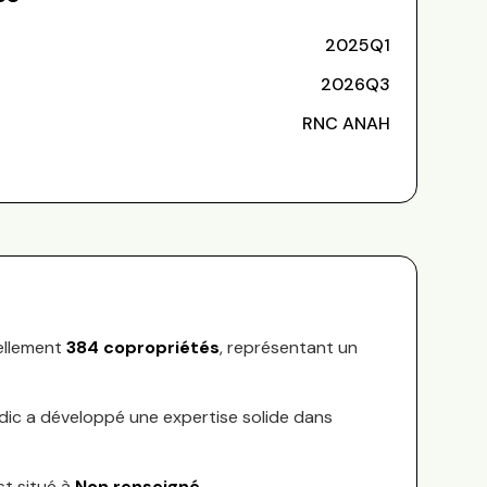
2025Q1
2026Q3
RNC ANAH
ellement
384
copropriétés
, représentant
un
ndic a développé une expertise solide dans
st situé à
Non renseigné
.