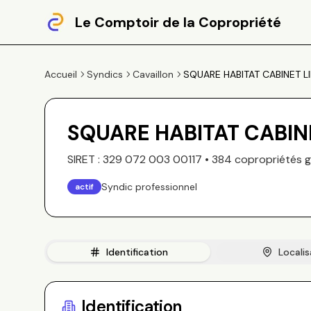
Le Comptoir de la Copropriété
Accueil
Syndics
Cavaillon
SQUARE HABITAT CABINET L
SQUARE HABITAT CABIN
SIRET :
329 072 003 00117
•
384
copropriété
s
g
Syndic professionnel
actif
Identification
Localis
Identification